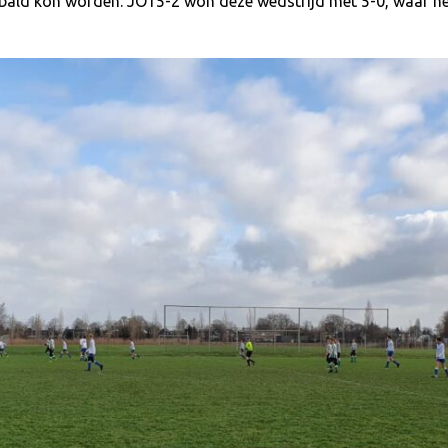
ald kon worden. JO15-2 won deze wedstrijd met 5-0, waar het