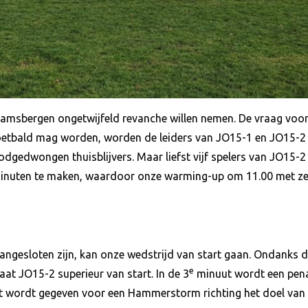
amsbergen ongetwijfeld revanche willen nemen. De vraag vooraf 
oetbald mag worden, worden de leiders van JO15-1 en JO15-2
gedwongen thuisblijvers. Maar liefst vijf spelers van JO15-2 
minuten te maken, waardoor onze warming-up om 11.00 met zev
ngesloten zijn, kan onze wedstrijd van start gaan. Ondanks da
e
at JO15-2 superieur van start. In de 3
minuut wordt een pena
t wordt gegeven voor een Hammerstorm richting het doel van 