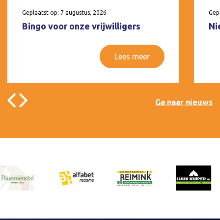
Geplaatst op: 7 augustus, 2026
Gepl
Bingo voor onze vrijwilligers
Ni
Lees meer
Ga naar nieuws