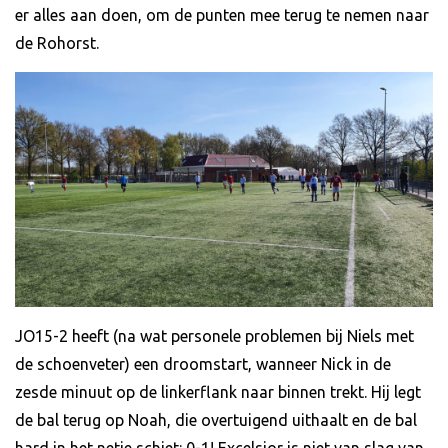
er alles aan doen, om de punten mee terug te nemen naar
de Rohorst.
JO15-2 heeft (na wat personele problemen bij Niels met
de schoenveter) een droomstart, wanneer Nick in de
zesde minuut op de linkerflank naar binnen trekt. Hij legt
de bal terug op Noah, die overtuigend uithaalt en de bal
hard in het netje schiet: 0-1! Excelsior is niet van slag van