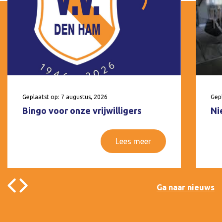
Geplaatst op: 7 augustus, 2026
Gepl
Bingo voor onze vrijwilligers
Ni
Lees meer
Ga naar nieuws