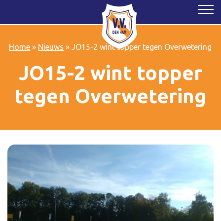
Home
»
Nieuws
»
JO15-2 wint topper tegen Overwetering
JO15-2 wint topper
tegen Overwetering