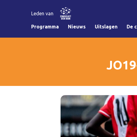
Leden van
Programma
Nieuws
Uitslagen
De c
JO19