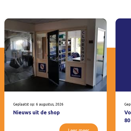
Geplaatst op: 6 augustus, 2026
Gepl
Nieuws uit de shop
Vo
80
Lees meer