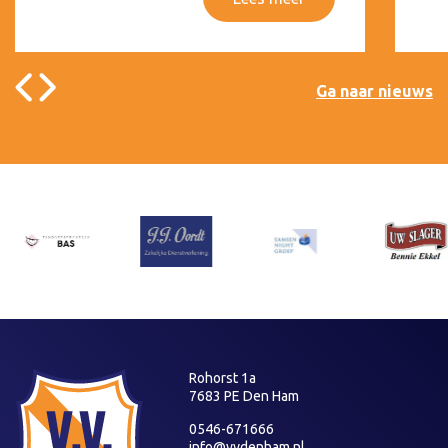
Ga naar nieuws
Rohorst 1a
7683 PE Den Ham
0546-671666
info@vvdenham.nl