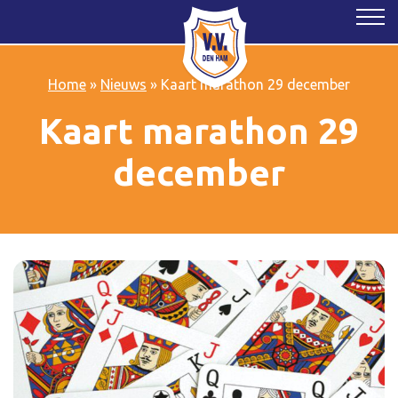
Home
»
Nieuws
»
Kaart marathon 29 december
Kaart marathon 29
december