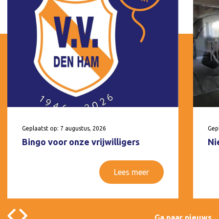
Geplaatst op: 7 augustus, 2026
Gepl
Bingo voor onze vrijwilligers
Ni
Lees meer
Ga naar nieuws