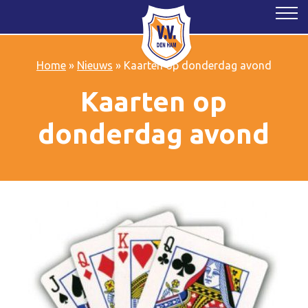
Home
»
Nieuws
»
Kaarten op donderdag avond
Kaarten op
donderdag avond