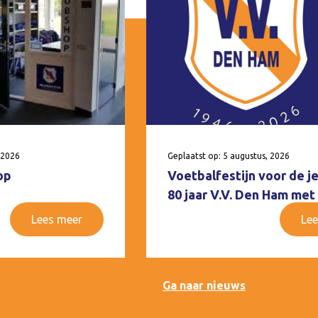
 2026
Geplaatst op: 5 augustus, 2026
op
Voetbalfestijn voor de j
80 jaar V.V. Den Ham met
Lees meer
Lee
Ga naar nieuws