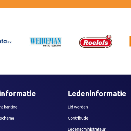
informatie
Ledeninformatie
t kantine
Lid worden
sschema
Contributie
Ledenadministrateur