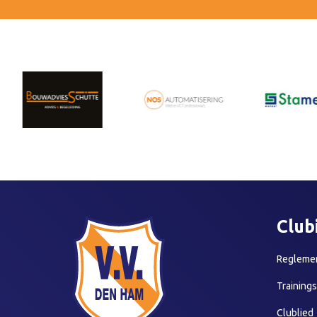
Club
Reglemen
Training
Clublied