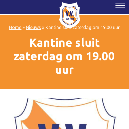
Home
»
Nieuws
»
Kantine sluit zaterdag om 19.00 uur
Kantine sluit
zaterdag om 19.00
uur