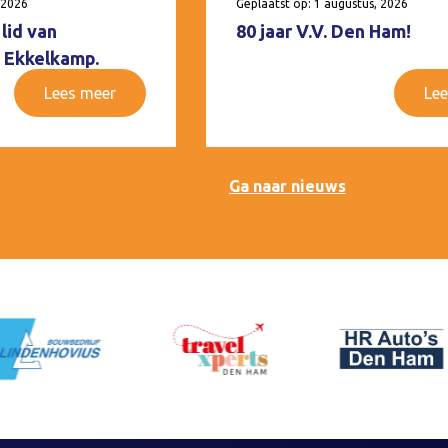
 2026
Geplaatst op: 1 augustus, 2026
lid van
80 jaar V.V. Den Ham!
 Ekkelkamp.
Lees meer
Lee
Ga naar nieuws