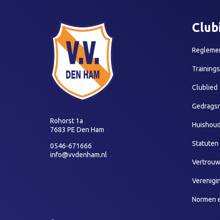
Club
Reglemen
Training
Clublied
Gedragsr
Rohorst 1a
Huishoud
7683 PE Den Ham
Statuten
0546-671666
info@vvdenham.nl
Vertrou
Verenigi
Normen 