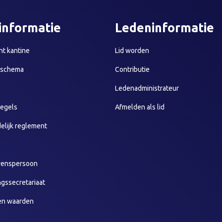
informatie
Ledeninformatie
t kantine
Lid worden
sschema
Contributie
Ledenadministrateur
egels
Afmelden als lid
elijk reglement
wenspersoon
ngssecretariaat
en waarden