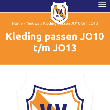
Home
»
Nieuws
»
Kleding passen JO10 t/m JO13
Kleding passen JO10
t/m JO13