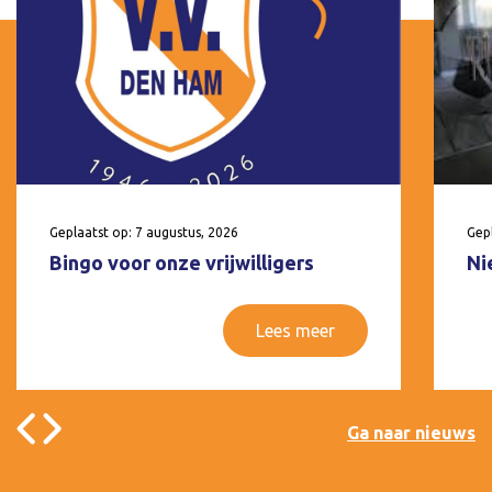
Geplaatst op: 7 augustus, 2026
Gepl
Bingo voor onze vrijwilligers
Ni
Lees meer
Ga naar nieuws