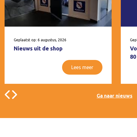
Geplaatst op: 6 augustus, 2026
Gepl
Nieuws uit de shop
Vo
80
Lees meer
Ga naar nieuws