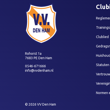
Club
Reglemen
Training
Clublied
Gedragsr
Rohorst 1a
Huishoud
7683 PE Den Ham
Statuten
0546-671666
info@vvdenham.nl
Vertrou
Verenigi
Normen 
© 2026 VV Den Ham