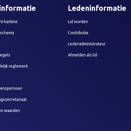
informatie
Ledeninformatie
t kantine
Lid worden
sschema
Contributie
Ledenadministrateur
egels
Afmelden als lid
elijk reglement
wenspersoon
ngssecretariaat
en waarden