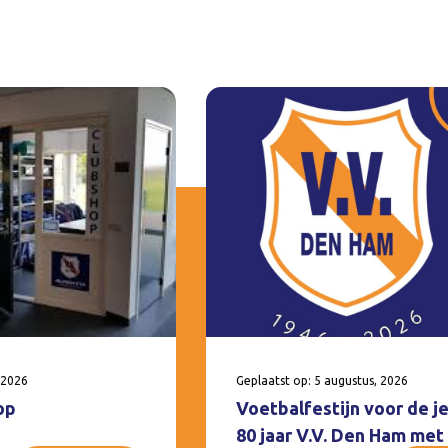
 2026
Geplaatst op: 5 augustus, 2026
op
Voetbalfestijn voor de j
80 jaar V.V. Den Ham met