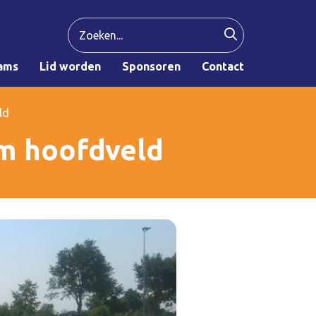
ams
Lid worden
Sponsoren
Contact
ld
om hoofdveld