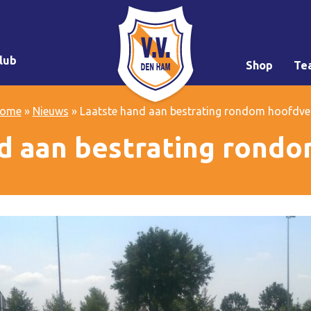
lub
Shop
Te
ome
»
Nieuws
»
Laatste hand aan bestrating rondom hoofdve
d aan bestrating rond