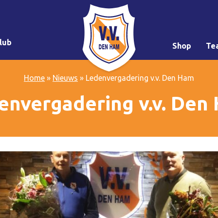
lub
Shop
Te
Home
»
Nieuws
»
Ledenvergadering v.v. Den Ham
envergadering v.v. Den