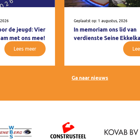
 2026
Geplaatst op: 1 augustus, 2026
oor de jeugd: Vier
In memoriam ons lid van
 Ham met ons mee!
verdienste Seine Ekkelk
Lees meer
Lee
Ga naar nieuws