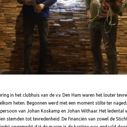
ng in het clubhuis van de v.v. Den Ham waren het louter tevre
lkom heten. Begonnen werd met een moment stilte ter nageda
de persoon van Johan Koskamp en Johan Withaar. Het ledental v
lden stemden tot tevredenheid. De financiën van zowel de Stic
 hierbij opgemerkt dat de marge in de kantine was gedaald doo