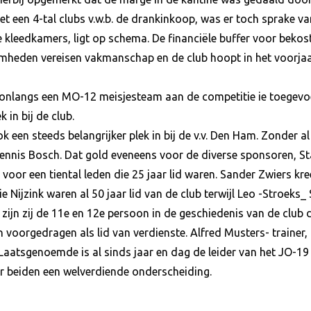
et een 4-tal clubs v.w.b. de drankinkoop, was er toch sprake va
 kleedkamers, ligt op schema. De financiële buffer voor beko
heden vereisen vakmanschap en de club hoopt in het voorjaar
onlangs een MO-12 meisjesteam aan de competitie ie toegev
 in bij de club.
k een steeds belangrijker plek in bij de v.v. Den Ham. Zonder a
Dennis Bosch. Dat gold eveneens voor de diverse sponsoren, S
 voor een tiental leden die 25 jaar lid waren. Sander Zwiers kre
 Nijzink waren al 50 jaar lid van de club terwijl Leo -Stroeks_
 zijn zij de 11e en 12e persoon in de geschiedenis van de club 
 voorgedragen als lid van verdienste. Alfred Musters- trainer,
 Laatsgenoemde is al sinds jaar en dag de leider van het JO-19 
r beiden een welverdiende onderscheiding.