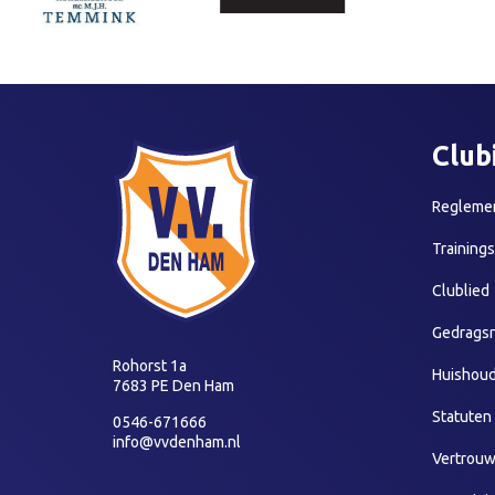
Club
Reglemen
Training
Clublied
Gedragsr
Rohorst 1a
Huishoud
7683 PE Den Ham
Statuten
0546-671666
info@vvdenham.nl
Vertrou