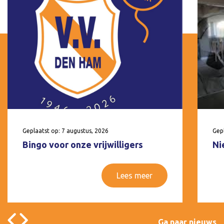
Geplaatst op: 7 augustus, 2026
Gepl
Bingo voor onze vrijwilligers
Ni
Lees meer
Ga naar nieuws