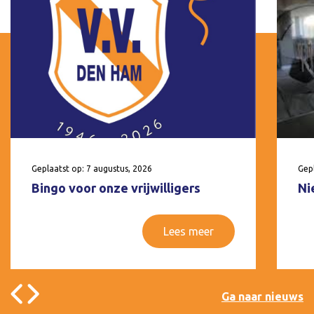
Geplaatst op: 7 augustus, 2026
Gepl
Bingo voor onze vrijwilligers
Ni
Lees meer
Ga naar nieuws