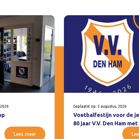
 2026
Geplaatst op: 5 augustus, 2026
op
Voetbalfestijn voor de j
80 jaar V.V. Den Ham met
Lees meer
Lee