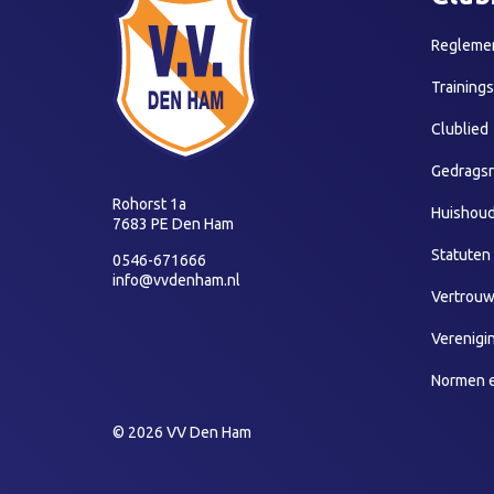
Reglemen
Training
Clublied
Gedragsr
Rohorst 1a
Huishoud
7683 PE Den Ham
Statuten
0546-671666
info@vvdenham.nl
Vertrou
Verenigi
Normen 
© 2026 VV Den Ham