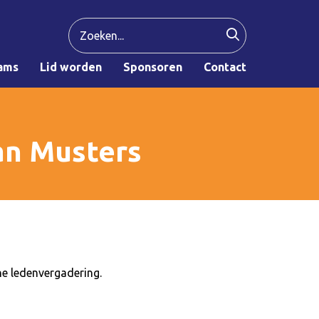
ams
Lid worden
Sponsoren
Contact
an Musters
ne ledenvergadering.