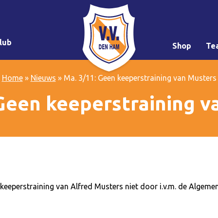
lub
Shop
Te
Home
»
Nieuws
»
Ma. 3/11: Geen keeperstraining van Musters
 Geen keeperstraining v
eeperstraining van Alfred Musters niet door i.v.m. de Algeme