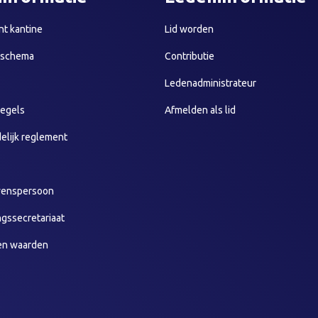
t kantine
Lid worden
sschema
Contributie
Ledenadministrateur
egels
Afmelden als lid
elijk reglement
wenspersoon
ngssecretariaat
en waarden