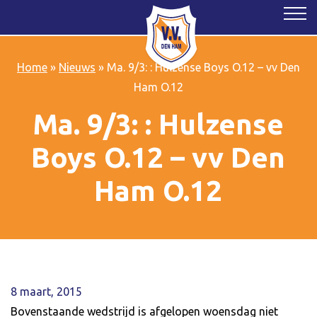
Home
»
Nieuws
»
Ma. 9/3: : Hulzense Boys O.12 – vv Den
Ham O.12
Ma. 9/3: : Hulzense
Boys O.12 – vv Den
Ham O.12
8 maart, 2015
Bovenstaande wedstrijd is afgelopen woensdag niet