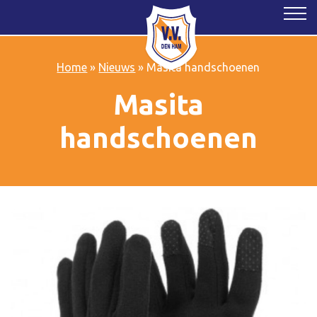
Home
»
Nieuws
»
Masita handschoenen
Masita
handschoenen