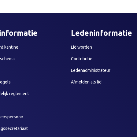
informatie
Ledeninformatie
t kantine
Lid worden
sschema
Contributie
Ledenadministrateur
egels
Afmelden als lid
elijk reglement
wenspersoon
ngssecretariaat