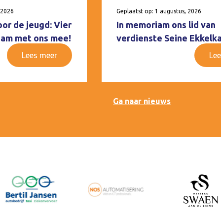
 2026
Geplaatst op: 1 augustus, 2026
oor de jeugd: Vier
In memoriam ons lid van
 Ham met ons mee!
verdienste Seine Ekkelk
Lees meer
Lee
Ga naar nieuws