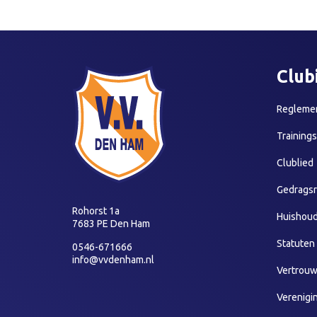
Club
Reglemen
Training
Clublied
Gedragsr
Rohorst 1a
Huishoud
7683 PE Den Ham
Statuten
0546-671666
info@vvdenham.nl
Vertrou
Verenigi