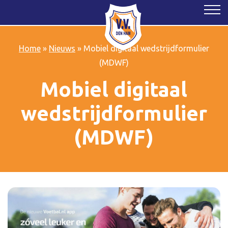
Home
»
Nieuws
»
Mobiel digitaal wedstrijdformulier
(MDWF)
Mobiel digitaal
wedstrijdformulier
(MDWF)