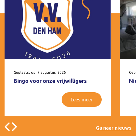
Geplaatst op: 7 augustus, 2026
Gepl
Bingo voor onze vrijwilligers
Ni
Lees meer
Ga naar nieuws