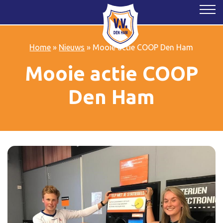
Home
»
Nieuws
»
Mooie actie COOP Den Ham
Mooie actie COOP
Den Ham