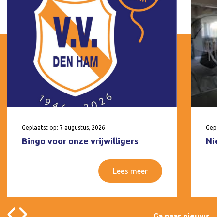
Geplaatst op: 7 augustus, 2026
Gepl
Bingo voor onze vrijwilligers
Ni
Lees meer
Ga naar nieuws