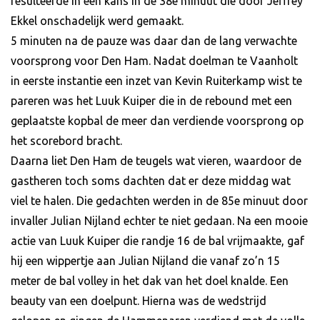
resulteerde in een kans in de 38e minuut die door Jeffrey
Ekkel onschadelijk werd gemaakt.
5 minuten na de pauze was daar dan de lang verwachte
voorsprong voor Den Ham. Nadat doelman te Vaanholt
in eerste instantie een inzet van Kevin Ruiterkamp wist te
pareren was het Luuk Kuiper die in de rebound met een
geplaatste kopbal de meer dan verdiende voorsprong op
het scorebord bracht.
Daarna liet Den Ham de teugels wat vieren, waardoor de
gastheren toch soms dachten dat er deze middag wat
viel te halen. Die gedachten werden in de 85e minuut door
invaller Julian Nijland echter te niet gedaan. Na een mooie
actie van Luuk Kuiper die randje 16 de bal vrijmaakte, gaf
hij een wippertje aan Julian Nijland die vanaf zo’n 15
meter de bal volley in het dak van het doel knalde. Een
beauty van een doelpunt. Hierna was de wedstrijd