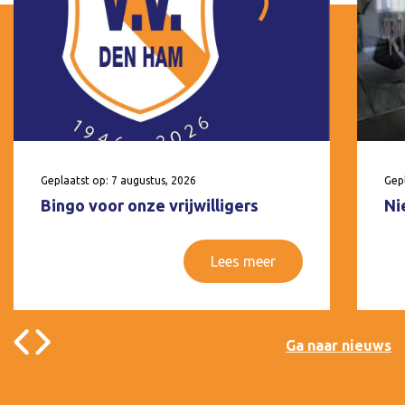
Geplaatst op: 7 augustus, 2026
Gepl
Bingo voor onze vrijwilligers
Ni
Lees meer
Ga naar nieuws