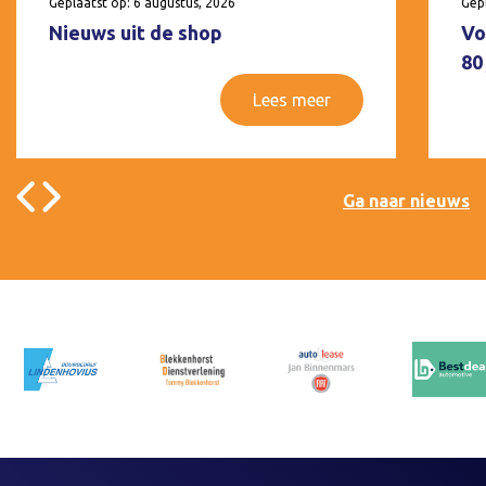
Geplaatst op: 6 augustus, 2026
Gepl
Nieuws uit de shop
Vo
80
Lees meer
Ga naar nieuws