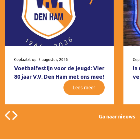
Geplaatst op: 5 augustus, 2026
Gepl
Voetbalfestijn voor de jeugd: Vier
In
80 jaar V.V. Den Ham met ons mee!
ve
Lees meer
Ga naar nieuws