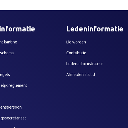
informatie
Ledeninformatie
t kantine
Lid worden
sschema
Contributie
Ledenadministrateur
egels
Afmelden als lid
elijk reglement
wenspersoon
ngssecretariaat