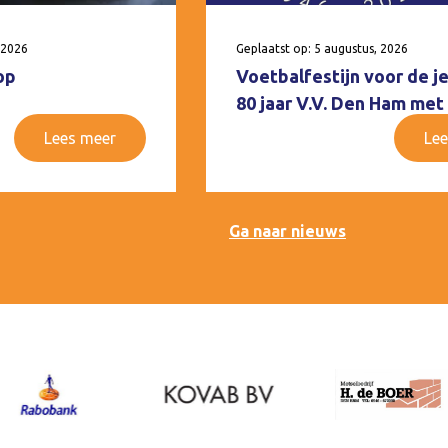
 2026
Geplaatst op: 5 augustus, 2026
op
Voetbalfestijn voor de j
80 jaar V.V. Den Ham met
Lees meer
Lee
Ga naar nieuws