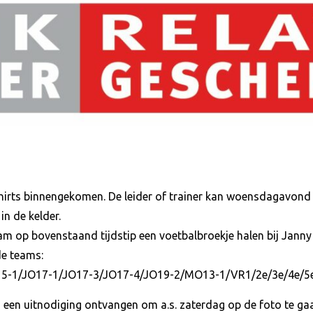
hirts binnengekomen. De leider of trainer kan woensdagavon
in de kelder.
am op bovenstaand tijdstip een voetbalbroekje halen bij Janny B
e teams:
5-1/JO17-1/JO17-3/JO17-4/JO19-2/MO13-1/VR1/2e/3e/4e/5e
 een uitnodiging ontvangen om a.s. zaterdag op de foto te ga