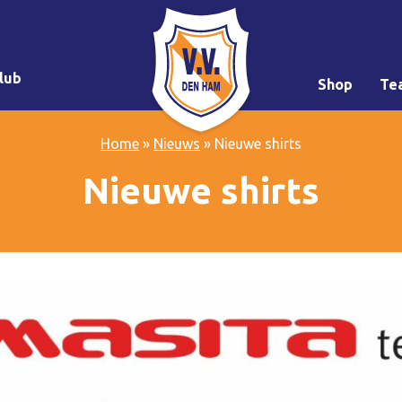
lub
Shop
Te
Home
»
Nieuws
»
Nieuwe shirts
Nieuwe shirts