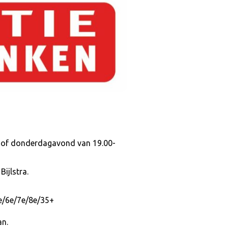
d of donderdagavond van 19.00-
ijlstra.
/6e/7e/8e/35+
an.