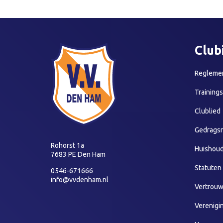
Club
Reglemen
Training
Clublied
Gedragsr
Rohorst 1a
Huishoud
7683 PE Den Ham
Statuten
0546-671666
info@vvdenham.nl
Vertrou
Verenigi