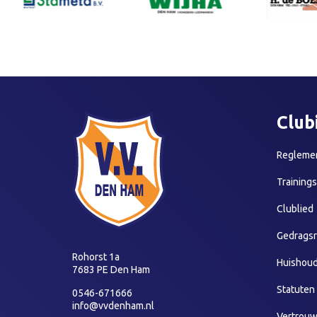
Club
Reglemen
Training
Clublied
Gedragsr
Rohorst 1a
Huishoud
7683 PE Den Ham
Statuten
0546-671666
info@vvdenham.nl
Vertrou