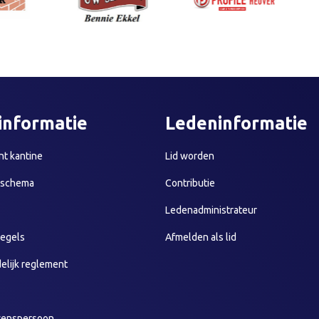
informatie
Ledeninformatie
t kantine
Lid worden
sschema
Contributie
Ledenadministrateur
egels
Afmelden als lid
elijk reglement
wenspersoon