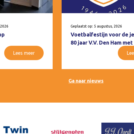
 2026
Geplaatst op: 5 augustus, 2026
op
Voetbalfestijn voor de j
80 jaar V.V. Den Ham met
Lees meer
Lee
Ga naar nieuws