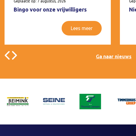
Geplaatst op: 7 augustus, 2026
Gepl
Bingo voor onze vrijwilligers
Ni
Lees meer
Ga naar nieuws