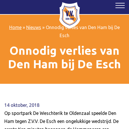
Home
»
Nieuws
»
Onnodig verlies van Den Ham bij De
Esch
Onnodig verlies van
Den Ham bij De Esch
14 oktober, 2018
Op sportpark De Weschterik te Oldenzaal speelde Den
Ham tegen Z.V.V. De Esch een ongelukkige wedstrijd. De