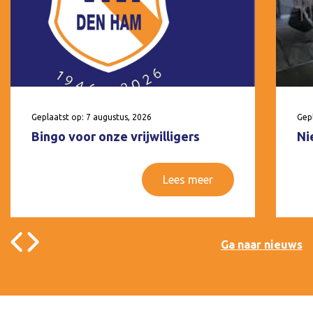
Geplaatst op: 7 augustus, 2026
Gepl
Bingo voor onze vrijwilligers
Ni
Lees meer
Ga naar nieuws