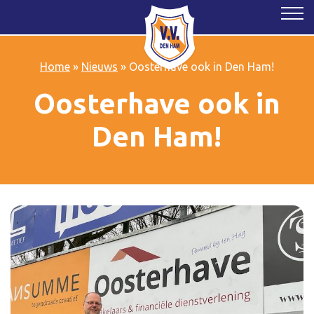
Home
»
Nieuws
»
Oosterhave ook in Den Ham!
Oosterhave ook in
Den Ham!