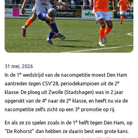
31 mei, 2026
e
In de 1
wedstrijd van de nacompetitie moest Den Ham
e
aantreden tegen CSV’28, periodekampioen uit de 2
klasse. De ploeg uit Zwolle (Stadshagen) was in 2 jaar
e
e
opgerukt van de 4
naar de 2
klasse, en heeft nu via de
e
nacompetitie zelfs zicht op een 3
promotie op rij.
e
En als ze zo spelen zoals in de 1
helft tegen Den Ham, op
“De Rohorst” dan hebben ze daarin best een grote kans.