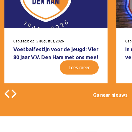
Geplaatst op: 5 augustus, 2026
Gepl
Voetbalfestijn voor de jeugd: Vier
In
80 jaar V.V. Den Ham met ons mee!
ve
Lees meer
Ga naar nieuws