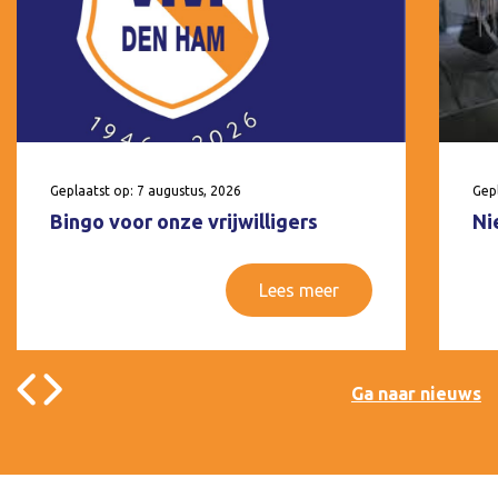
Geplaatst op: 7 augustus, 2026
Gepl
Bingo voor onze vrijwilligers
Ni
Lees meer
Ga naar nieuws