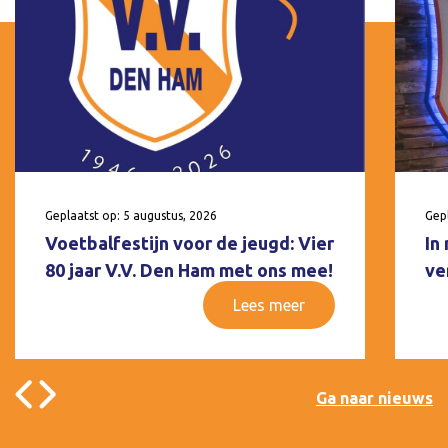
Geplaatst op: 5 augustus, 2026
Gepl
Voetbalfestijn voor de jeugd: Vier
In
80 jaar V.V. Den Ham met ons mee!
ve
Lees meer
Ga naar nieuws