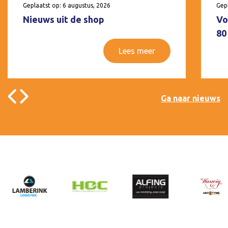
Geplaatst op: 6 augustus, 2026
Gepl
Nieuws uit de shop
Vo
80
Lees meer
Ga naar nieuws