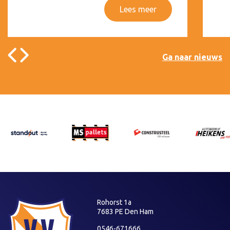
Lees meer
Ga naar nieuws
Rohorst 1a
7683 PE Den Ham
0546-671666