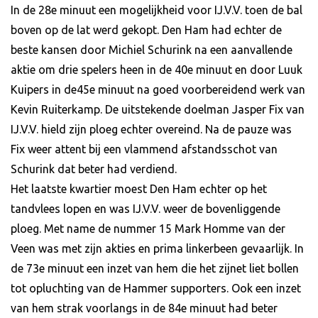
In de 28e minuut een mogelijkheid voor IJ.V.V. toen de bal
boven op de lat werd gekopt. Den Ham had echter de
beste kansen door Michiel Schurink na een aanvallende
aktie om drie spelers heen in de 40e minuut en door Luuk
Kuipers in de45e minuut na goed voorbereidend werk van
Kevin Ruiterkamp. De uitstekende doelman Jasper Fix van
IJ.V.V. hield zijn ploeg echter overeind. Na de pauze was
Fix weer attent bij een vlammend afstandsschot van
Schurink dat beter had verdiend.
Het laatste kwartier moest Den Ham echter op het
tandvlees lopen en was IJ.V.V. weer de bovenliggende
ploeg. Met name de nummer 15 Mark Homme van der
Veen was met zijn akties en prima linkerbeen gevaarlijk. In
de 73e minuut een inzet van hem die het zijnet liet bollen
tot opluchting van de Hammer supporters. Ook een inzet
van hem strak voorlangs in de 84e minuut had beter