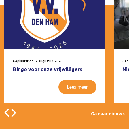
Geplaatst op: 7 augustus, 2026
Gepl
Bingo voor onze vrijwilligers
Ni
Lees meer
Ga naar nieuws