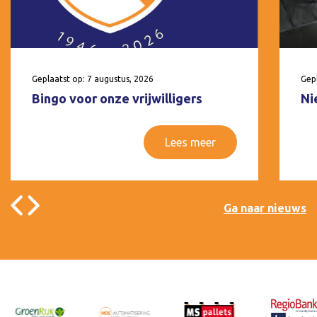
Geplaatst op: 7 augustus, 2026
Gepl
Bingo voor onze vrijwilligers
Ni
Lees meer
Ga naar nieuws