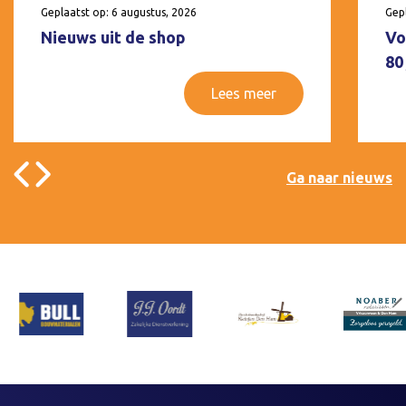
Geplaatst op: 6 augustus, 2026
Gepl
Nieuws uit de shop
Vo
80
Lees meer
Ga naar nieuws