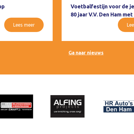
op
Voetbalfestijn voor de j
80 jaar V.V. Den Ham met
Lees meer
Lee
Ga naar nieuws