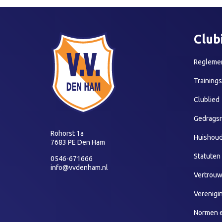
Club
Reglemen
Training
Clublied
Gedragsr
Rohorst 1a
Huishoud
7683 PE Den Ham
Statuten
0546-671666
info@vvdenham.nl
Vertrou
Verenigi
Normen 