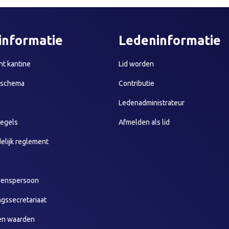
informatie
Ledeninformatie
t kantine
Lid worden
sschema
Contributie
Ledenadministrateur
egels
Afmelden als lid
elijk reglement
wenspersoon
ngssecretariaat
en waarden