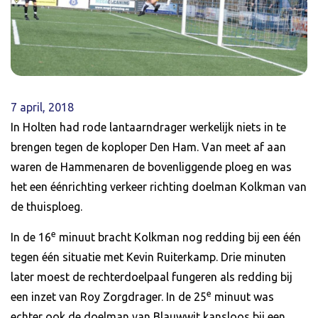
7 april, 2018
In Holten had rode lantaarndrager werkelijk niets in te
brengen tegen de koploper Den Ham. Van meet af aan
waren de Hammenaren de bovenliggende ploeg en was
het een éénrichting verkeer richting doelman Kolkman van
de thuisploeg.
e
In de 16
minuut bracht Kolkman nog redding bij een één
tegen één situatie met Kevin Ruiterkamp. Drie minuten
later moest de rechterdoelpaal fungeren als redding bij
e
een inzet van Roy Zorgdrager. In de 25
minuut was
echter ook de doelman van Blauwwit kansloos bij een