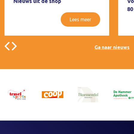
Nieuws uit de shop
Vo
80
Lees meer
Ga naar nieuws