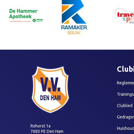
Club
Reglemen
Training
Clublied
Gedragsr
Rohorst 1a
Huishoud
7683 PE Den Ham