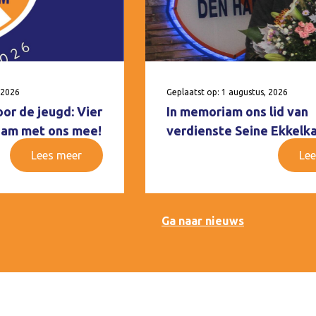
 2026
Geplaatst op: 1 augustus, 2026
oor de jeugd: Vier
In memoriam ons lid van
 Ham met ons mee!
verdienste Seine Ekkelk
Lees meer
Lee
Ga naar nieuws