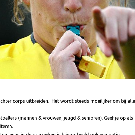
echter corps uitbreiden. Het wordt steeds moeilijker om bij all
tballers (mannen & vrouwen, jeugd & senioren). Geef je op als s
iteren.
iten, eens in de drie weken is bijvoorbeeld ook een optie.