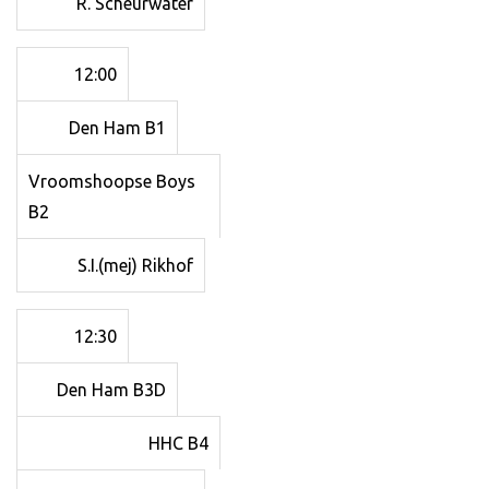
R. Scheurwater
12:00
Den Ham B1
Vroomshoopse Boys
B2
S.I.(mej) Rikhof
12:30
Den Ham B3D
HHC B4