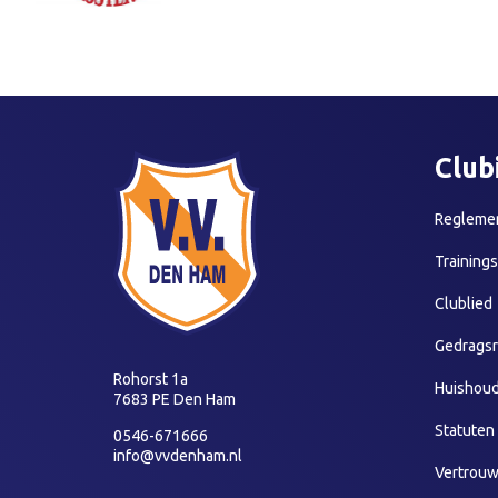
Club
Reglemen
Training
Clublied
Gedragsr
Rohorst 1a
Huishoud
7683 PE Den Ham
Statuten
0546-671666
info@vvdenham.nl
Vertrou