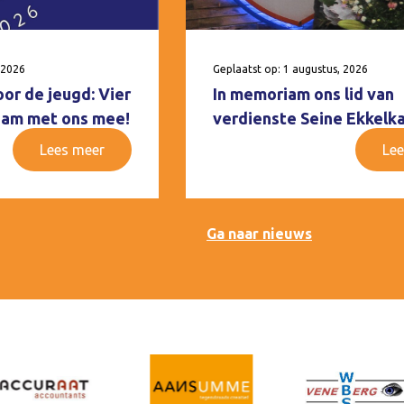
 2026
Geplaatst op: 1 augustus, 2026
oor de jeugd: Vier
In memoriam ons lid van
 Ham met ons mee!
verdienste Seine Ekkelk
Lees meer
Lee
Ga naar nieuws