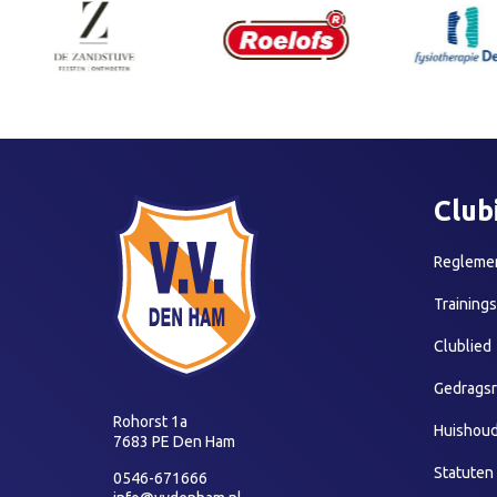
Club
Reglemen
Training
Clublied
Gedragsr
Rohorst 1a
Huishoud
7683 PE Den Ham
Statuten
0546-671666