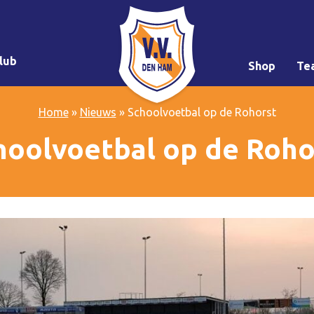
lub
Shop
Te
Home
»
Nieuws
»
Schoolvoetbal op de Rohorst
hoolvoetbal op de Roho