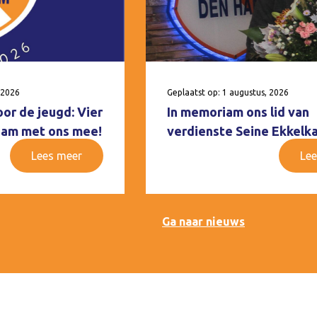
 2026
Geplaatst op: 1 augustus, 2026
oor de jeugd: Vier
In memoriam ons lid van
 Ham met ons mee!
verdienste Seine Ekkelk
Lees meer
Lee
Ga naar nieuws