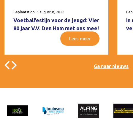
Geplaatst op: 5 augustus, 2026
Gepl
Voetbalfestijn voor de jeugd: Vier
In
80 jaar V.V. Den Ham met ons mee!
ve
Lees meer
Ga naar nieuws