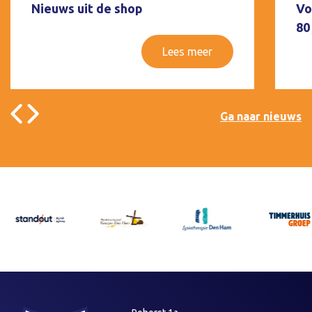
Nieuws uit de shop
Vo
80
Lees meer
Ga naar nieuws