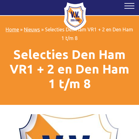
Home
»
Nieuws
»
Selecties Den Ham VR1 + 2 en Den Ham
1 t/m 8
Selecties Den Ham
VR1 + 2 en Den Ham
1 t/m 8