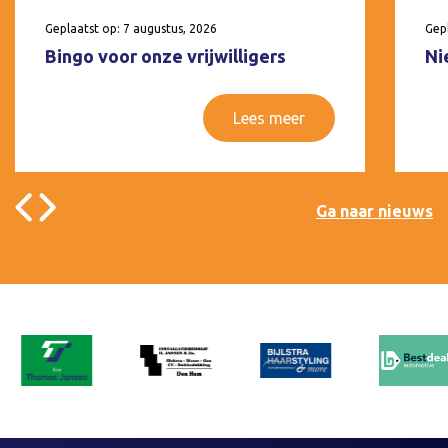
Geplaatst op: 7 augustus, 2026
Gepl
Bingo voor onze vrijwilligers
Ni
Lees meer
Ga naar nieuws