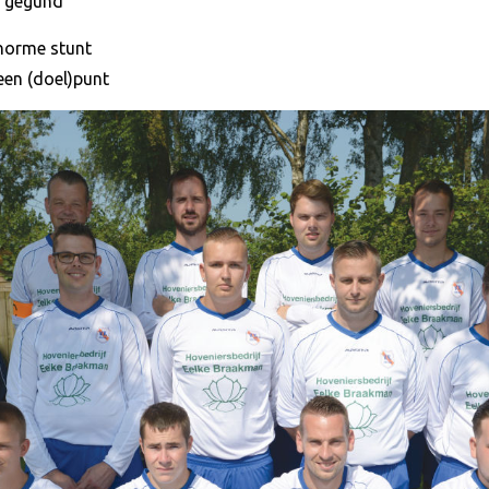
er gegund
norme stunt
geen (doel)punt