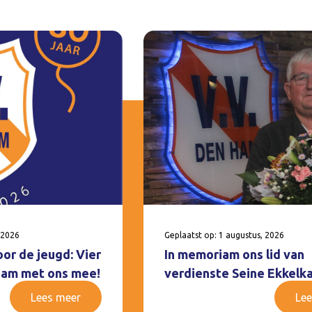
 2026
Geplaatst op: 1 augustus, 2026
oor de jeugd: Vier
In memoriam ons lid van
 Ham met ons mee!
verdienste Seine Ekkelk
Lees meer
Lee