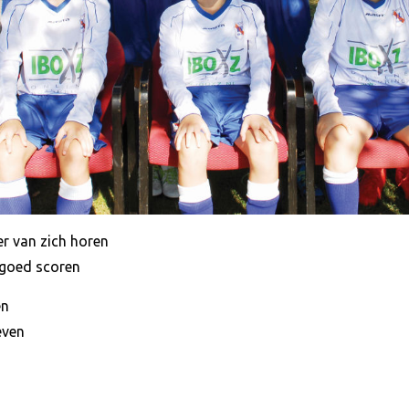
r van zich horen
goed scoren
en
even