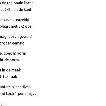
 de regionale krant
met 5-2 aan de kant
 pas en reuzeblij
vaart met 3-2 opzij
magnetisch geweld
wordt er gemeld
el goed in vorm
cht de norm
s in de maak
t 14x raak
nters bijschrijven
nd toch 1 punt inlijven
-geel