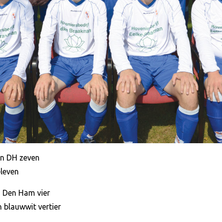
an DH zeven
eleven
n Den Ham vier
n blauwwit vertier